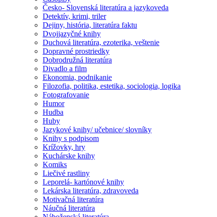
Česko- Slovenská literatúra a jazykoveda
Detektív, krimi, triler
Dejiny, história, literatúra faktu
Dvojjazyčné knihy
Duchová literatúra, ezoterika, veštenie
Dopravné prostriedky
Dobrodružná literatúra
Divadlo a film
Ekonomia, podnikanie
Filozofia, politika, estetika, sociologia, logika
Fotografovanie
Humor
Hudba
Huby
Jazykové knihy/ učebnice/ slovníky
Knihy s podpisom
Krížovky, hry
Kuchárske knihy
Komiks
Liečivé rastliny
Leporelá- kartónové knihy
Lekárska literatúra, zdravoveda
Motivačná literatúra
Náučná literatúra
Náboženská literatúra