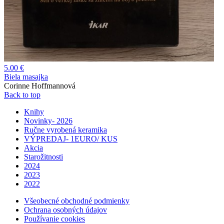
5.00 €
Biela masajka
Corinne Hoffmannová
Back to top
Knihy
Novinky- 2026
Ručne vyrobená keramika
VÝPREDAJ- 1EURO/ KUS
Akcia
Starožitnosti
2024
2023
2022
Všeobecné obchodné podmienky
Ochrana osobných údajov
Používanie cookies