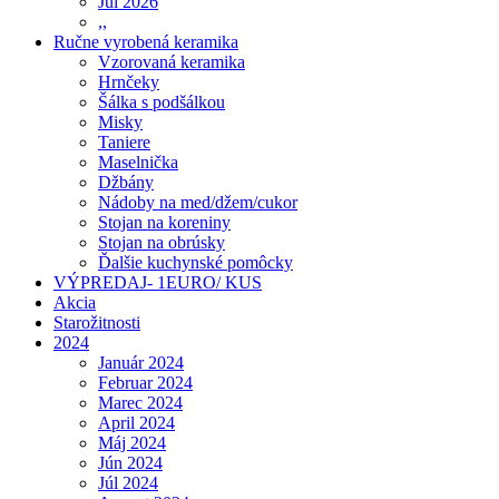
Júl 2026
,,
Ručne vyrobená keramika
Vzorovaná keramika
Hrnčeky
Šálka s podšálkou
Misky
Taniere
Maselnička
Džbány
Nádoby na med/džem/cukor
Stojan na koreniny
Stojan na obrúsky
Ďalšie kuchynské pomôcky
VÝPREDAJ- 1EURO/ KUS
Akcia
Starožitnosti
2024
Január 2024
Februar 2024
Marec 2024
April 2024
Máj 2024
Jún 2024
Júl 2024