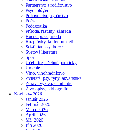
Partnerstvo a rodičovstvo
Psychológia
Poľovníctvo, rybárstvo
Poézia
Pedagogika
Príroda, rastliny, záhrada
Ručné práce, móda
Rozprávky, knihy pre deti
Sci-fi, fantasy, horor
Svetová literatúra
Šport
Učebnice, učebné pomôcky
Umenie
Víno, vinohradníctvo
Zvieratá, psy, ryby, akvaristika
Zdravá výživa, chudnutie
Životopisy, bibliografie
Novinky- 2026
Január 2026
Február 2026
Marec 2026
April 2026
Máj 2026
Jún 2026