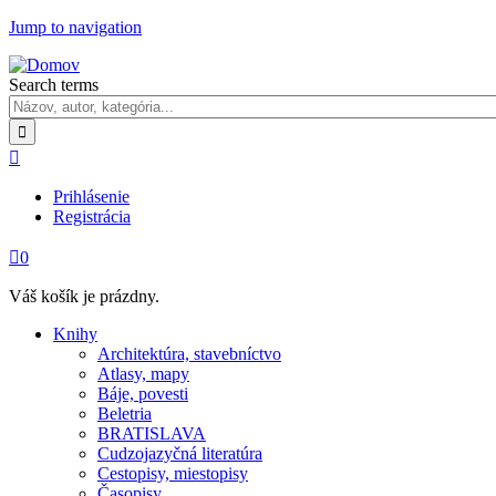
Jump to navigation
Search terms

Prihlásenie
Registrácia

0
Váš košík je prázdny.
Knihy
Architektúra, stavebníctvo
Atlasy, mapy
Báje, povesti
Beletria
BRATISLAVA
Cudzojazyčná literatúra
Cestopisy, miestopisy
Časopisy