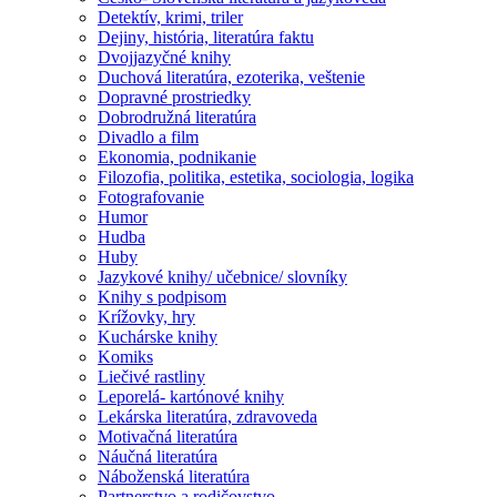
Detektív, krimi, triler
Dejiny, história, literatúra faktu
Dvojjazyčné knihy
Duchová literatúra, ezoterika, veštenie
Dopravné prostriedky
Dobrodružná literatúra
Divadlo a film
Ekonomia, podnikanie
Filozofia, politika, estetika, sociologia, logika
Fotografovanie
Humor
Hudba
Huby
Jazykové knihy/ učebnice/ slovníky
Knihy s podpisom
Krížovky, hry
Kuchárske knihy
Komiks
Liečivé rastliny
Leporelá- kartónové knihy
Lekárska literatúra, zdravoveda
Motivačná literatúra
Náučná literatúra
Náboženská literatúra
Partnerstvo a rodičovstvo