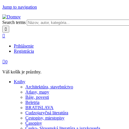
Jump to navigation
Search terms

Prihlásenie
Registrácia

0
Váš košík je prázdny.
Knihy
Architektúra, stavebníctvo
Atlasy, mapy
Báje, povesti
Beletria
BRATISLAVA
Cudzojazyčná literatúra
Cestopisy, miestopisy
Časopisy
Česko- Slovenská literatúra a jazykoveda