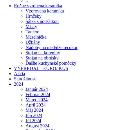
,,
Ručne vyrobená keramika
Vzorovaná keramika
Hrnčeky
Šálka s podšálkou
Misky
Taniere
Maselnička
Džbány
Nádoby na med/džem/cukor
Stojan na koreniny
Stojan na obrúsky
Ďalšie kuchynské pomôcky
VÝPREDAJ- 1EURO/ KUS
Akcia
Starožitnosti
2024
Január 2024
Februar 2024
Marec 2024
April 2024
Máj 2024
Jún 2024
Júl 2024
August 2024