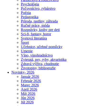
Psychológia
Poľovníctvo, rybárstvo
Poézia
Pedagogika
Príroda, rastliny, záhrada
Ručné práce, móda
Rozprávky, knihy pre deti
Sci-fi, fantasy, horor
Svetová literatúra
Šport
Učebnice, učebné pomôcky
Umenie
Víno, vinohradníctvo
Zvieratá, psy, ryby, akvaristika
Zdravá výživa, chudnutie
Životopisy, bibliografie
Novinky- 2026
Január 2026
Február 2026
Marec 2026
April 2026
Máj 2026
Jún 2026
Júl 2026