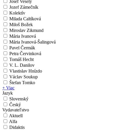
Josef Veselý
Jozef Zámečník
Kolektív
Milada Caltíková
Miloš Božek
Miroslav Zikmund
Mária Ivanová
Mária Ivanová-Šalingová
Pavel Čermák
Petra Červinková
Tomáš Hecht
V. L. Danilov
Vlastislav Hnízdo
Václav Soukup
Štefan Tomko
+ Viac
Jazyk
Slovenský
Český
Vydavateľstvo
Aktuell
Alfa
Didaktis