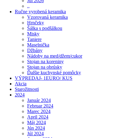
Júl 2026
,,
Ručne vyrobená keramika
Vzorovaná keramika
Hrnčeky
Šálka s podšálkou
Misky
Taniere
Maselnička
Džbány
Nádoby na med/džem/cukor
Stojan na koreniny
Stojan na obrúsky
Ďalšie kuchynské pomôcky
VÝPREDAJ- 1EURO/ KUS
Akcia
Starožitnosti
2024
Január 2024
Februar 2024
Marec 2024
April 2024
Máj 2024
Jún 2024
Júl 2024