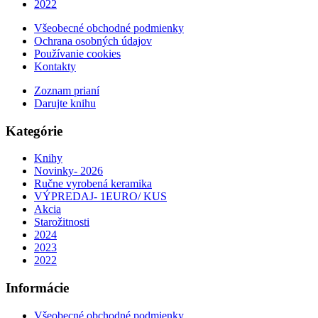
2022
Všeobecné obchodné podmienky
Ochrana osobných údajov
Používanie cookies
Kontakty
Zoznam prianí
Darujte knihu
Kategórie
Knihy
Novinky- 2026
Ručne vyrobená keramika
VÝPREDAJ- 1EURO/ KUS
Akcia
Starožitnosti
2024
2023
2022
Informácie
Všeobecné obchodné podmienky