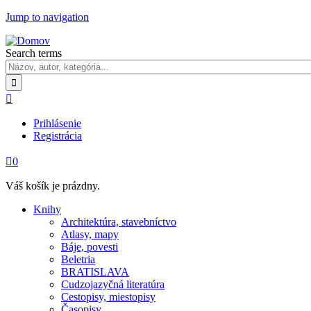
Jump to navigation
Search terms

Prihlásenie
Registrácia

0
Váš košík je prázdny.
Knihy
Architektúra, stavebníctvo
Atlasy, mapy
Báje, povesti
Beletria
BRATISLAVA
Cudzojazyčná literatúra
Cestopisy, miestopisy
Časopisy