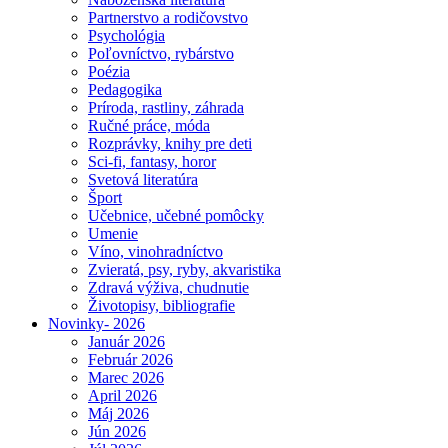
Partnerstvo a rodičovstvo
Psychológia
Poľovníctvo, rybárstvo
Poézia
Pedagogika
Príroda, rastliny, záhrada
Ručné práce, móda
Rozprávky, knihy pre deti
Sci-fi, fantasy, horor
Svetová literatúra
Šport
Učebnice, učebné pomôcky
Umenie
Víno, vinohradníctvo
Zvieratá, psy, ryby, akvaristika
Zdravá výživa, chudnutie
Životopisy, bibliografie
Novinky- 2026
Január 2026
Február 2026
Marec 2026
April 2026
Máj 2026
Jún 2026