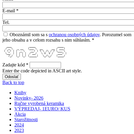
E-mail
*
Tel.
Oboznámil som sa s
ochranou osobných údajov
. Porozumel som
jeho obsahu a v celom rozsahu s nim súhlasím.
*
   ___            ____               ____  
  / _ \   _ __   |___ \  __      __ / ___| 
 | (_) | | '_ \    __) | \ \ /\ / / \___ \ 
  \__, | | | | |  / __/   \ V  V /   ___) |
    /_/  |_| |_| |_____|   \_/\_/   |____/ 
Zadajte kód
*
Enter the code depicted in ASCII art style.
Back to top
Knihy
Novinky- 2026
Ručne vyrobená keramika
VÝPREDAJ- 1EURO/ KUS
Akcia
Starožitnosti
2024
2023