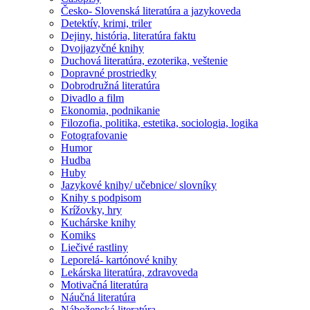
Česko- Slovenská literatúra a jazykoveda
Detektív, krimi, triler
Dejiny, história, literatúra faktu
Dvojjazyčné knihy
Duchová literatúra, ezoterika, veštenie
Dopravné prostriedky
Dobrodružná literatúra
Divadlo a film
Ekonomia, podnikanie
Filozofia, politika, estetika, sociologia, logika
Fotografovanie
Humor
Hudba
Huby
Jazykové knihy/ učebnice/ slovníky
Knihy s podpisom
Krížovky, hry
Kuchárske knihy
Komiks
Liečivé rastliny
Leporelá- kartónové knihy
Lekárska literatúra, zdravoveda
Motivačná literatúra
Náučná literatúra
Náboženská literatúra