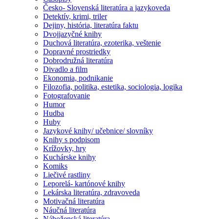
Česko- Slovenská literatúra a jazykoveda
Detektív, krimi, triler
Dejiny, história, literatúra faktu
Dvojjazyčné knihy
Duchová literatúra, ezoterika, veštenie
Dopravné prostriedky
Dobrodružná literatúra
Divadlo a film
Ekonomia, podnikanie
Filozofia, politika, estetika, sociologia, logika
Fotografovanie
Humor
Hudba
Huby
Jazykové knihy/ učebnice/ slovníky
Knihy s podpisom
Krížovky, hry
Kuchárske knihy
Komiks
Liečivé rastliny
Leporelá- kartónové knihy
Lekárska literatúra, zdravoveda
Motivačná literatúra
Náučná literatúra
Náboženská literatúra