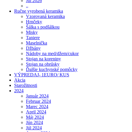
Júl 2026
,,
Ručne vyrobená keramika
Vzorovaná keramika
Hrnčeky
Šálka s podšálkou
Misky
Taniere
Maselnička
Džbány
Nádoby na med/džem/cukor
Stojan na koreniny
Stojan na obrúsky
Ďalšie kuchynské pomôcky
VÝPREDAJ- 1EURO/ KUS
Akcia
Starožitnosti
2024
Január 2024
Februar 2024
Marec 2024
April 2024
Máj 2024
Jún 2024
Júl 2024