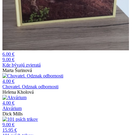
6.00 €
9.00 €
Kde bývajú zvieratá
Marta Šurinová
4.00 €
Chovatel. Odznak odbornosti
Helena Kholová
4.00 €
Akvárium
Dick Mills
9.00 €
15.95 €