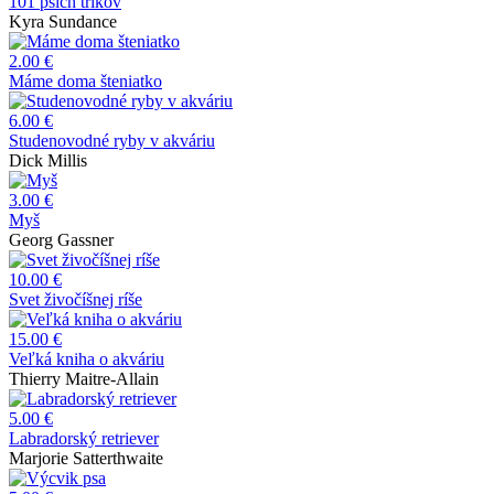
101 psích trikov
Kyra Sundance
2.00 €
Máme doma šteniatko
6.00 €
Studenovodné ryby v akváriu
Dick Millis
3.00 €
Myš
Georg Gassner
10.00 €
Svet živočíšnej ríše
15.00 €
Veľká kniha o akváriu
Thierry Maitre-Allain
5.00 €
Labradorský retriever
Marjorie Satterthwaite