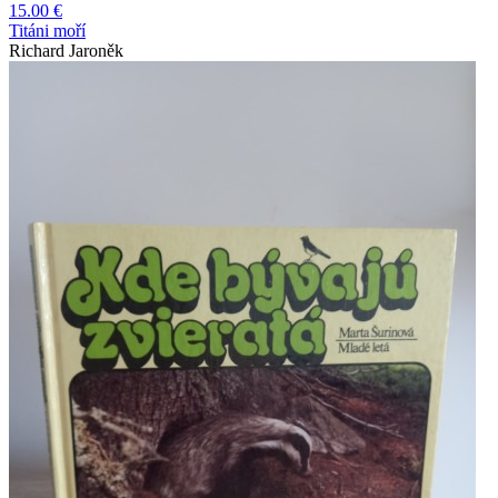
15.00 €
Titáni moří
Richard Jaroněk