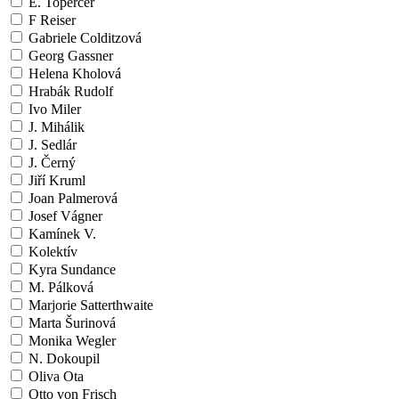
E. Topercer
F Reiser
Gabriele Colditzová
Georg Gassner
Helena Kholová
Hrabák Rudolf
Ivo Miler
J. Mihálik
J. Sedlár
J. Černý
Jiří Kruml
Joan Palmerová
Josef Vágner
Kamínek V.
Kolektív
Kyra Sundance
M. Pálková
Marjorie Satterthwaite
Marta Šurinová
Monika Wegler
N. Dokoupil
Oliva Ota
Otto von Frisch