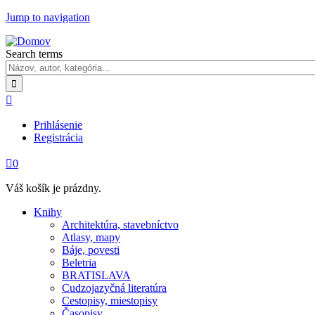
Jump to navigation
Search terms

Prihlásenie
Registrácia

0
Váš košík je prázdny.
Knihy
Architektúra, stavebníctvo
Atlasy, mapy
Báje, povesti
Beletria
BRATISLAVA
Cudzojazyčná literatúra
Cestopisy, miestopisy
Časopisy