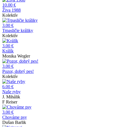
10.00 €
Živa 1988
Kolektív
3.00 €
Trpasličie králiky
Kolektív
3.00 €
Králík
Monika Wegler
3.00 €
Pozor, dobrý pes!
Kolektív
6.00 €
Naše ryby
J. Mihálik
F Reiser
3.00 €
Chováme psy
Dušan Barlik