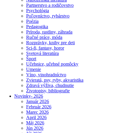
Partnerstvo a rodičovstvo
Psychológia
Poľovníctvo, rybárstvo
Poézia
Pedagogika
Príroda, rastliny, záhrada
Ručné práce, móda
Rozprávky, knihy pre deti
Sci-fi, fantasy, horor
Svetová literatúra
Šport
Učebnice, učebné pomôcky
Umenie
Víno, vinohradníctvo
Zvieratá, psy, ryby, akvaristika
Zdravá výživa, chudnutie
Životopisy, bibliografie
Novinky- 2026
Január 2026
Február 2026
Marec 2026
April 2026
Máj 2026
Jún 2026