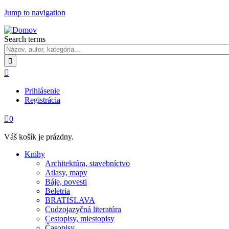
Jump to navigation
Search terms

Prihlásenie
Registrácia

0
Váš košík je prázdny.
Knihy
Architektúra, stavebníctvo
Atlasy, mapy
Báje, povesti
Beletria
BRATISLAVA
Cudzojazyčná literatúra
Cestopisy, miestopisy
Časopisy