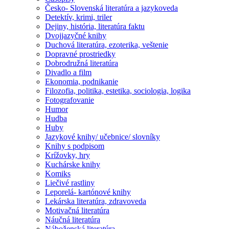
Česko- Slovenská literatúra a jazykoveda
Detektív, krimi, triler
Dejiny, história, literatúra faktu
Dvojjazyčné knihy
Duchová literatúra, ezoterika, veštenie
Dopravné prostriedky
Dobrodružná literatúra
Divadlo a film
Ekonomia, podnikanie
Filozofia, politika, estetika, sociologia, logika
Fotografovanie
Humor
Hudba
Huby
Jazykové knihy/ učebnice/ slovníky
Knihy s podpisom
Krížovky, hry
Kuchárske knihy
Komiks
Liečivé rastliny
Leporelá- kartónové knihy
Lekárska literatúra, zdravoveda
Motivačná literatúra
Náučná literatúra
Náboženská literatúra