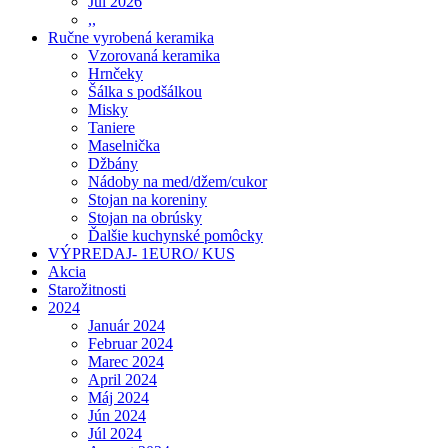
Júl 2026
,,
Ručne vyrobená keramika
Vzorovaná keramika
Hrnčeky
Šálka s podšálkou
Misky
Taniere
Maselnička
Džbány
Nádoby na med/džem/cukor
Stojan na koreniny
Stojan na obrúsky
Ďalšie kuchynské pomôcky
VÝPREDAJ- 1EURO/ KUS
Akcia
Starožitnosti
2024
Január 2024
Februar 2024
Marec 2024
April 2024
Máj 2024
Jún 2024
Júl 2024