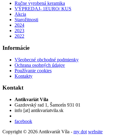
Ručne vyrobená keramika
VÝPREDAJ- 1EURO/ KUS
Akcia
Starožitnosti
2024
2023
2022
Informácie
Všeobecné obchodné podmienky
Ochrana osobných údajov
Používanie cookies
Kontakty
Kontakt
Antikvariát Víla
Gazdovský rad 1, Šamorín 931 01
info
[at]
antikvariatvila.sk
facebook
Copyright © 2026 Antikvariát Víla -
my dot
website