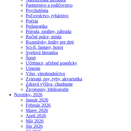
Partnerstvo a rodičovstvo
Psychológia
Poľovníctvo, rybárstvo
Poézia
Pedagogika
Príroda, rastliny, záhrada
Ručné práce, móda
Rozprávky, knihy pre deti
Sci-fi, fantasy, horor
Svetová literatúra
Šport
Učebnice, učebné pomôcky
Umenie
Víno, vinohradníctvo
Zvieratá, psy, ryby, akvaristika
Zdravá výživa, chudnutie
Životopisy, bibliografie
Novinky- 2026
Január 2026
Február 2026
Marec 2026
April 2026
Máj 2026
Jún 2026