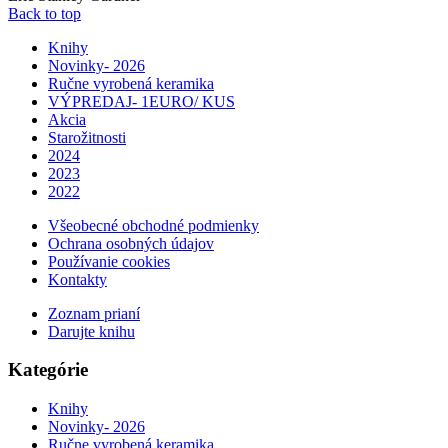
Back to top
Knihy
Novinky- 2026
Ručne vyrobená keramika
VÝPREDAJ- 1EURO/ KUS
Akcia
Starožitnosti
2024
2023
2022
Všeobecné obchodné podmienky
Ochrana osobných údajov
Používanie cookies
Kontakty
Zoznam prianí
Darujte knihu
Kategórie
Knihy
Novinky- 2026
Ručne vyrobená keramika