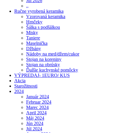
Júl 2026
,,
Ručne vyrobená keramika
Vzorovaná keramika
Hrnčeky
Šálka s podšálkou
Misky
Taniere
Maselnička
Džbány
Nádoby na med/džem/cukor
Stojan na koreniny
Stojan na obrúsky
Ďalšie kuchynské pomôcky
VÝPREDAJ- 1EURO/ KUS
Akcia
Starožitnosti
2024
Január 2024
Februar 2024
Marec 2024
April 2024
Máj 2024
Jún 2024
Júl 2024