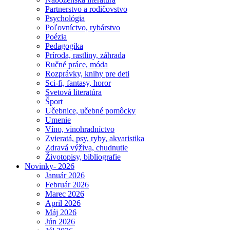
Partnerstvo a rodičovstvo
Psychológia
Poľovníctvo, rybárstvo
Poézia
Pedagogika
Príroda, rastliny, záhrada
Ručné práce, móda
Rozprávky, knihy pre deti
Sci-fi, fantasy, horor
Svetová literatúra
Šport
Učebnice, učebné pomôcky
Umenie
Víno, vinohradníctvo
Zvieratá, psy, ryby, akvaristika
Zdravá výživa, chudnutie
Životopisy, bibliografie
Novinky- 2026
Január 2026
Február 2026
Marec 2026
April 2026
Máj 2026
Jún 2026