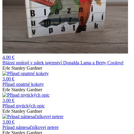
4.00 €
Blázni umírají v pátek tajemství Donalda Lama a Berty Coolové
Erle Stanley Gardner
3.00 €
Případ opatrné kokety
Erle Stanley Gardner
3.00 €
Případ mytických opic
Erle Stanley Gardner
3.00 €
Prípad námesačníkovej netere
Erle Stanley Gardner