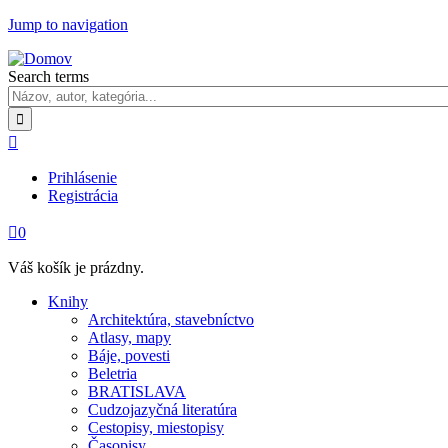
Jump to navigation
Search terms

Prihlásenie
Registrácia

0
Váš košík je prázdny.
Knihy
Architektúra, stavebníctvo
Atlasy, mapy
Báje, povesti
Beletria
BRATISLAVA
Cudzojazyčná literatúra
Cestopisy, miestopisy
Časopisy