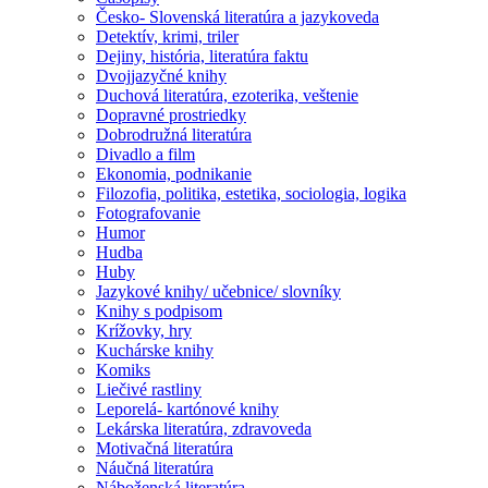
Česko- Slovenská literatúra a jazykoveda
Detektív, krimi, triler
Dejiny, história, literatúra faktu
Dvojjazyčné knihy
Duchová literatúra, ezoterika, veštenie
Dopravné prostriedky
Dobrodružná literatúra
Divadlo a film
Ekonomia, podnikanie
Filozofia, politika, estetika, sociologia, logika
Fotografovanie
Humor
Hudba
Huby
Jazykové knihy/ učebnice/ slovníky
Knihy s podpisom
Krížovky, hry
Kuchárske knihy
Komiks
Liečivé rastliny
Leporelá- kartónové knihy
Lekárska literatúra, zdravoveda
Motivačná literatúra
Náučná literatúra
Náboženská literatúra