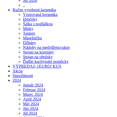
Júl 2026
,,
Ručne vyrobená keramika
Vzorovaná keramika
Hrnčeky
Šálka s podšálkou
Misky
Taniere
Maselnička
Džbány
Nádoby na med/džem/cukor
Stojan na koreniny
Stojan na obrúsky
Ďalšie kuchynské pomôcky
VÝPREDAJ- 1EURO/ KUS
Akcia
Starožitnosti
2024
Január 2024
Februar 2024
Marec 2024
April 2024
Máj 2024
Jún 2024
Júl 2024