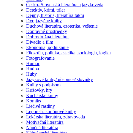
Česko- Slovenská literatúra a jazykoveda
Detektív, krimi, triler
Dejiny, história, literatúra faktu
Dvojjazyčné knihy
Duchová literatúra, ezoterika, veštenie
Dopravné prostriedky
Dobrodružná literatúra
Divadlo a film
Ekonomia, podnikanie
Filozofia, politika, estetika, sociologia, logika
Fotografovanie
Humor
Hudba
Huby
Jazykové knihy/ učebnice/ slovníky
Knihy s podpisom
Krížovky, hry
Kuchárske knihy
Komiks
Liečivé rastliny
Leporelá- kartónové knihy
Lekárska literatúra, zdravoveda
Motivačná literatúra
Náučná literatúra
Náboženská literatúra