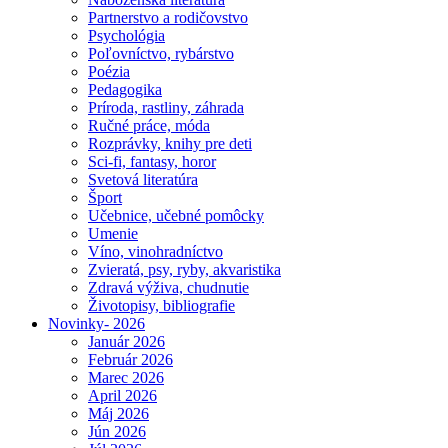
Partnerstvo a rodičovstvo
Psychológia
Poľovníctvo, rybárstvo
Poézia
Pedagogika
Príroda, rastliny, záhrada
Ručné práce, móda
Rozprávky, knihy pre deti
Sci-fi, fantasy, horor
Svetová literatúra
Šport
Učebnice, učebné pomôcky
Umenie
Víno, vinohradníctvo
Zvieratá, psy, ryby, akvaristika
Zdravá výživa, chudnutie
Životopisy, bibliografie
Novinky- 2026
Január 2026
Február 2026
Marec 2026
April 2026
Máj 2026
Jún 2026