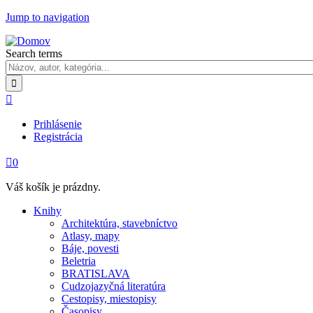
Jump to navigation
Search terms

Prihlásenie
Registrácia

0
Váš košík je prázdny.
Knihy
Architektúra, stavebníctvo
Atlasy, mapy
Báje, povesti
Beletria
BRATISLAVA
Cudzojazyčná literatúra
Cestopisy, miestopisy
Časopisy