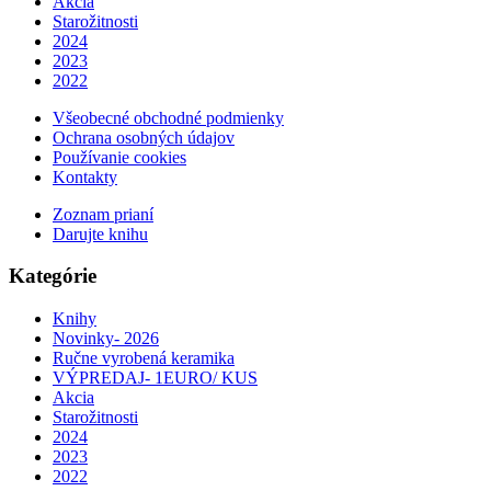
Akcia
Starožitnosti
2024
2023
2022
Všeobecné obchodné podmienky
Ochrana osobných údajov
Používanie cookies
Kontakty
Zoznam prianí
Darujte knihu
Kategórie
Knihy
Novinky- 2026
Ručne vyrobená keramika
VÝPREDAJ- 1EURO/ KUS
Akcia
Starožitnosti
2024
2023
2022