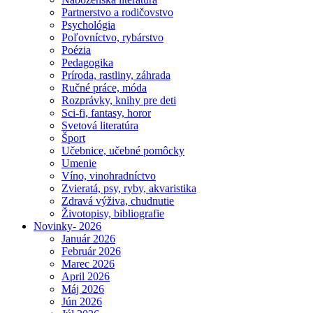
Partnerstvo a rodičovstvo
Psychológia
Poľovníctvo, rybárstvo
Poézia
Pedagogika
Príroda, rastliny, záhrada
Ručné práce, móda
Rozprávky, knihy pre deti
Sci-fi, fantasy, horor
Svetová literatúra
Šport
Učebnice, učebné pomôcky
Umenie
Víno, vinohradníctvo
Zvieratá, psy, ryby, akvaristika
Zdravá výživa, chudnutie
Životopisy, bibliografie
Novinky- 2026
Január 2026
Február 2026
Marec 2026
April 2026
Máj 2026
Jún 2026