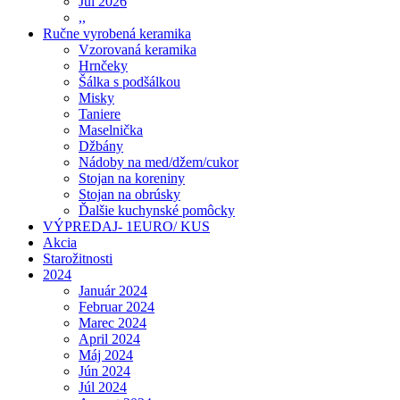
Júl 2026
,,
Ručne vyrobená keramika
Vzorovaná keramika
Hrnčeky
Šálka s podšálkou
Misky
Taniere
Maselnička
Džbány
Nádoby na med/džem/cukor
Stojan na koreniny
Stojan na obrúsky
Ďalšie kuchynské pomôcky
VÝPREDAJ- 1EURO/ KUS
Akcia
Starožitnosti
2024
Január 2024
Februar 2024
Marec 2024
April 2024
Máj 2024
Jún 2024
Júl 2024