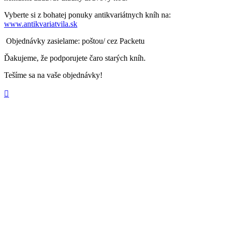
Vyberte si z bohatej ponuky antikvariátnych kníh na:
www.antikvariatvila.sk
Objednávky zasielame: poštou/ cez Packetu
Ďakujeme, že podporujete čaro starých kníh.
Tešíme sa na vaše objednávky!
