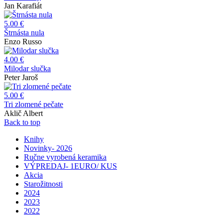
Jan Karafiát
5.00 €
Štrnásta nula
Enzo Russo
4.00 €
Milodar slučka
Peter Jaroš
5.00 €
Tri zlomené pečate
Aklič Albert
Back to top
Knihy
Novinky- 2026
Ručne vyrobená keramika
VÝPREDAJ- 1EURO/ KUS
Akcia
Starožitnosti
2024
2023
2022