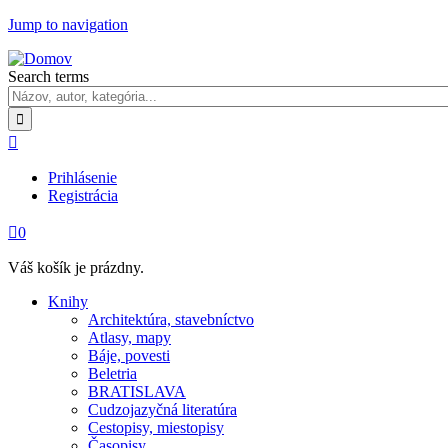
Jump to navigation
Search terms

Prihlásenie
Registrácia

0
Váš košík je prázdny.
Knihy
Architektúra, stavebníctvo
Atlasy, mapy
Báje, povesti
Beletria
BRATISLAVA
Cudzojazyčná literatúra
Cestopisy, miestopisy
Časopisy