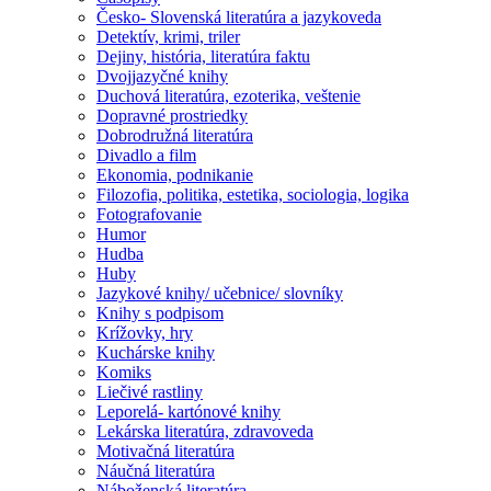
Česko- Slovenská literatúra a jazykoveda
Detektív, krimi, triler
Dejiny, história, literatúra faktu
Dvojjazyčné knihy
Duchová literatúra, ezoterika, veštenie
Dopravné prostriedky
Dobrodružná literatúra
Divadlo a film
Ekonomia, podnikanie
Filozofia, politika, estetika, sociologia, logika
Fotografovanie
Humor
Hudba
Huby
Jazykové knihy/ učebnice/ slovníky
Knihy s podpisom
Krížovky, hry
Kuchárske knihy
Komiks
Liečivé rastliny
Leporelá- kartónové knihy
Lekárska literatúra, zdravoveda
Motivačná literatúra
Náučná literatúra
Náboženská literatúra