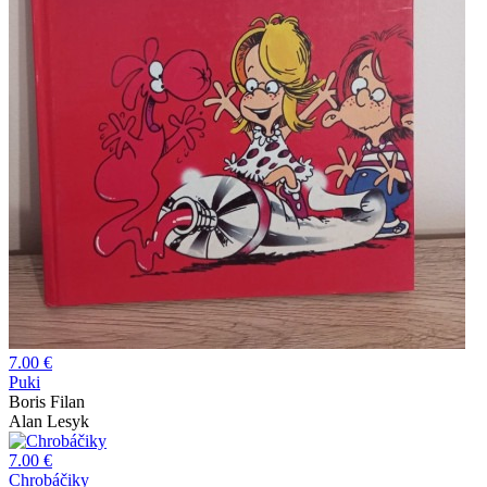
7.00 €
Puki
Boris Filan
Alan Lesyk
7.00 €
Chrobáčiky