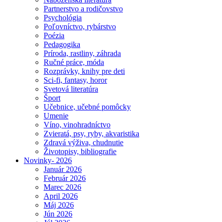
Partnerstvo a rodičovstvo
Psychológia
Poľovníctvo, rybárstvo
Poézia
Pedagogika
Príroda, rastliny, záhrada
Ručné práce, móda
Rozprávky, knihy pre deti
Sci-fi, fantasy, horor
Svetová literatúra
Šport
Učebnice, učebné pomôcky
Umenie
Víno, vinohradníctvo
Zvieratá, psy, ryby, akvaristika
Zdravá výživa, chudnutie
Životopisy, bibliografie
Novinky- 2026
Január 2026
Február 2026
Marec 2026
April 2026
Máj 2026
Jún 2026