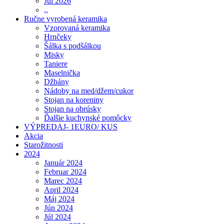
Júl 2026
,,
Ručne vyrobená keramika
Vzorovaná keramika
Hrnčeky
Šálka s podšálkou
Misky
Taniere
Maselnička
Džbány
Nádoby na med/džem/cukor
Stojan na koreniny
Stojan na obrúsky
Ďalšie kuchynské pomôcky
VÝPREDAJ- 1EURO/ KUS
Akcia
Starožitnosti
2024
Január 2024
Februar 2024
Marec 2024
April 2024
Máj 2024
Jún 2024
Júl 2024