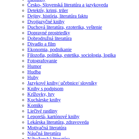
Česko- Slovenská literatúra a jazykoveda
Detektív, krimi, triler
Dejiny, história, literatúra faktu
Dvojjazyčné knihy
Duchová literatúra, ezoterika, veštenie
Dopravné prostriedky
Dobrodružná literatúra
Divadlo a film
Ekonomia, podnikanie
Filozofia, politika, estetika, sociologia, logika
Fotografovanie
Humor
Hudba
Huby
Jazykové knihy/ učebnice/ slovníky
Knihy s podpisom
Krížovky, hry
Kuchárske knihy
Komiks
Liečivé rastliny
Leporelá- kartónové knihy
Lekárska literatúra, zdravoveda
Motivačná literatúra
Náučná literatúra
Náboženská literatúra