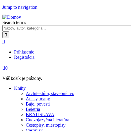
Jump to navigation
Search terms

Prihlásenie
Registrácia

0
Váš košík je prázdny.
Knihy
Architektúra, stavebníctvo
Atlasy, mapy
Báje, povesti
Beletria
BRATISLAVA
Cudzojazyčná literatúra
Cestopisy, miestopisy
Časopisy