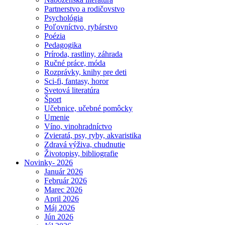
Partnerstvo a rodičovstvo
Psychológia
Poľovníctvo, rybárstvo
Poézia
Pedagogika
Príroda, rastliny, záhrada
Ručné práce, móda
Rozprávky, knihy pre deti
Sci-fi, fantasy, horor
Svetová literatúra
Šport
Učebnice, učebné pomôcky
Umenie
Víno, vinohradníctvo
Zvieratá, psy, ryby, akvaristika
Zdravá výživa, chudnutie
Životopisy, bibliografie
Novinky- 2026
Január 2026
Február 2026
Marec 2026
April 2026
Máj 2026
Jún 2026