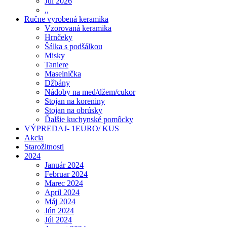
Júl 2026
,,
Ručne vyrobená keramika
Vzorovaná keramika
Hrnčeky
Šálka s podšálkou
Misky
Taniere
Maselnička
Džbány
Nádoby na med/džem/cukor
Stojan na koreniny
Stojan na obrúsky
Ďalšie kuchynské pomôcky
VÝPREDAJ- 1EURO/ KUS
Akcia
Starožitnosti
2024
Január 2024
Februar 2024
Marec 2024
April 2024
Máj 2024
Jún 2024
Júl 2024