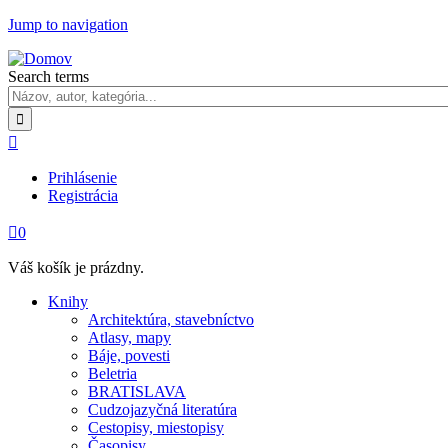
Jump to navigation
Search terms

Prihlásenie
Registrácia

0
Váš košík je prázdny.
Knihy
Architektúra, stavebníctvo
Atlasy, mapy
Báje, povesti
Beletria
BRATISLAVA
Cudzojazyčná literatúra
Cestopisy, miestopisy
Časopisy