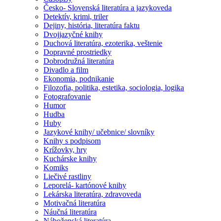
Česko- Slovenská literatúra a jazykoveda
Detektív, krimi, triler
Dejiny, história, literatúra faktu
Dvojjazyčné knihy
Duchová literatúra, ezoterika, veštenie
Dopravné prostriedky
Dobrodružná literatúra
Divadlo a film
Ekonomia, podnikanie
Filozofia, politika, estetika, sociologia, logika
Fotografovanie
Humor
Hudba
Huby
Jazykové knihy/ učebnice/ slovníky
Knihy s podpisom
Krížovky, hry
Kuchárske knihy
Komiks
Liečivé rastliny
Leporelá- kartónové knihy
Lekárska literatúra, zdravoveda
Motivačná literatúra
Náučná literatúra
Náboženská literatúra