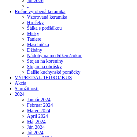
Júl 2026
,,
Ručne vyrobená keramika
Vzorovaná keramika
Hrnčeky
Šálka s podšálkou
Misky
Taniere
Maselnička
Džbány
Nádoby na med/džem/cukor
Stojan na koreniny
Stojan na obrúsky
Ďalšie kuchynské pomôcky
VÝPREDAJ- 1EURO/ KUS
Akcia
Starožitnosti
2024
Január 2024
Februar 2024
Marec 2024
April 2024
Máj 2024
Jún 2024
Júl 2024