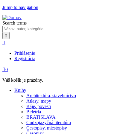
Jump to navigation
Search terms

Prihlásenie
Registrácia

0
Váš košík je prázdny.
Knihy
Architektúra, stavebníctvo
Atlasy, mapy
Báje, povesti
Beletria
BRATISLAVA
Cudzojazyčná literatúra
Cestopisy, miestopisy
Časopisy