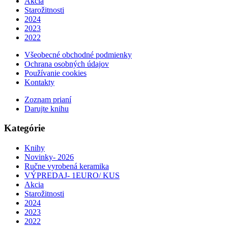
Akcia
Starožitnosti
2024
2023
2022
Všeobecné obchodné podmienky
Ochrana osobných údajov
Používanie cookies
Kontakty
Zoznam prianí
Darujte knihu
Kategórie
Knihy
Novinky- 2026
Ručne vyrobená keramika
VÝPREDAJ- 1EURO/ KUS
Akcia
Starožitnosti
2024
2023
2022