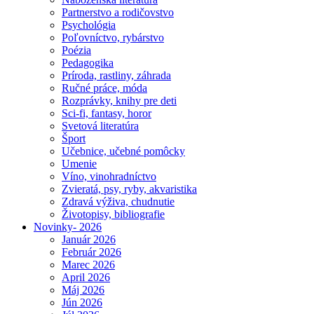
Partnerstvo a rodičovstvo
Psychológia
Poľovníctvo, rybárstvo
Poézia
Pedagogika
Príroda, rastliny, záhrada
Ručné práce, móda
Rozprávky, knihy pre deti
Sci-fi, fantasy, horor
Svetová literatúra
Šport
Učebnice, učebné pomôcky
Umenie
Víno, vinohradníctvo
Zvieratá, psy, ryby, akvaristika
Zdravá výživa, chudnutie
Životopisy, bibliografie
Novinky- 2026
Január 2026
Február 2026
Marec 2026
April 2026
Máj 2026
Jún 2026