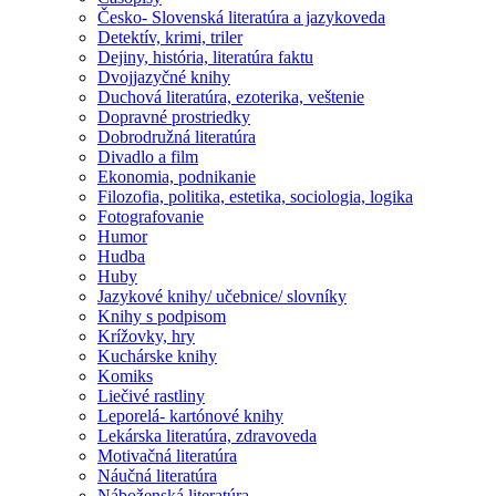
Česko- Slovenská literatúra a jazykoveda
Detektív, krimi, triler
Dejiny, história, literatúra faktu
Dvojjazyčné knihy
Duchová literatúra, ezoterika, veštenie
Dopravné prostriedky
Dobrodružná literatúra
Divadlo a film
Ekonomia, podnikanie
Filozofia, politika, estetika, sociologia, logika
Fotografovanie
Humor
Hudba
Huby
Jazykové knihy/ učebnice/ slovníky
Knihy s podpisom
Krížovky, hry
Kuchárske knihy
Komiks
Liečivé rastliny
Leporelá- kartónové knihy
Lekárska literatúra, zdravoveda
Motivačná literatúra
Náučná literatúra
Náboženská literatúra