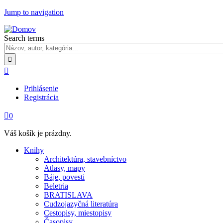
Jump to navigation
Search terms

Prihlásenie
Registrácia

0
Váš košík je prázdny.
Knihy
Architektúra, stavebníctvo
Atlasy, mapy
Báje, povesti
Beletria
BRATISLAVA
Cudzojazyčná literatúra
Cestopisy, miestopisy
Časopisy