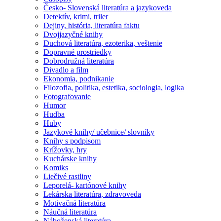
Česko- Slovenská literatúra a jazykoveda
Detektív, krimi, triler
Dejiny, história, literatúra faktu
Dvojjazyčné knihy
Duchová literatúra, ezoterika, veštenie
Dopravné prostriedky
Dobrodružná literatúra
Divadlo a film
Ekonomia, podnikanie
Filozofia, politika, estetika, sociologia, logika
Fotografovanie
Humor
Hudba
Huby
Jazykové knihy/ učebnice/ slovníky
Knihy s podpisom
Krížovky, hry
Kuchárske knihy
Komiks
Liečivé rastliny
Leporelá- kartónové knihy
Lekárska literatúra, zdravoveda
Motivačná literatúra
Náučná literatúra
Náboženská literatúra