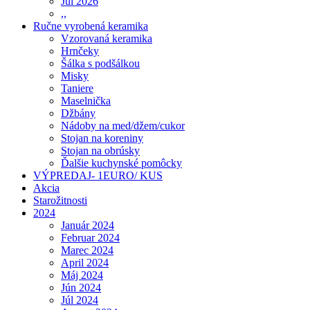
Júl 2026
,,
Ručne vyrobená keramika
Vzorovaná keramika
Hrnčeky
Šálka s podšálkou
Misky
Taniere
Maselnička
Džbány
Nádoby na med/džem/cukor
Stojan na koreniny
Stojan na obrúsky
Ďalšie kuchynské pomôcky
VÝPREDAJ- 1EURO/ KUS
Akcia
Starožitnosti
2024
Január 2024
Februar 2024
Marec 2024
April 2024
Máj 2024
Jún 2024
Júl 2024