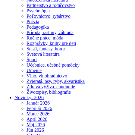
Partnerstvo a rodičovstvo
Psychológia
Poľovníctvo, rybárstvo
Poézia
Pedagogika
Príroda, rastliny, záhrada
Ručné práce, móda
Rozprávky, knihy pre deti
Sci-fi, fantasy, horor
Svetová literatúra
Šport
Učebnice, učebné pomôcky
Umenie
Víno, vinohradníctvo
Zvieratá, psy, ryby, akvaristika
Zdravá výživa, chudnutie
Životopisy, bibliografie
Novinky- 2026
Január 2026
Február 2026
Marec 2026
April 2026
Máj 2026
Jún 2026