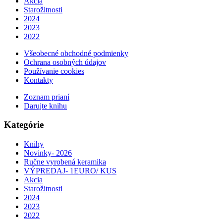
Akcia
Starožitnosti
2024
2023
2022
Všeobecné obchodné podmienky
Ochrana osobných údajov
Používanie cookies
Kontakty
Zoznam prianí
Darujte knihu
Kategórie
Knihy
Novinky- 2026
Ručne vyrobená keramika
VÝPREDAJ- 1EURO/ KUS
Akcia
Starožitnosti
2024
2023
2022