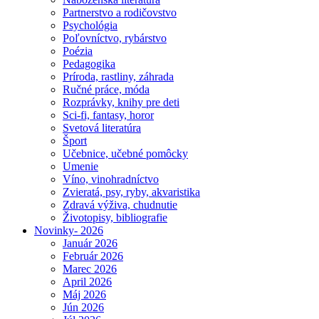
Partnerstvo a rodičovstvo
Psychológia
Poľovníctvo, rybárstvo
Poézia
Pedagogika
Príroda, rastliny, záhrada
Ručné práce, móda
Rozprávky, knihy pre deti
Sci-fi, fantasy, horor
Svetová literatúra
Šport
Učebnice, učebné pomôcky
Umenie
Víno, vinohradníctvo
Zvieratá, psy, ryby, akvaristika
Zdravá výživa, chudnutie
Životopisy, bibliografie
Novinky- 2026
Január 2026
Február 2026
Marec 2026
April 2026
Máj 2026
Jún 2026