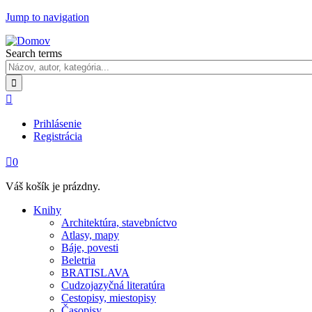
Jump to navigation
Search terms

Prihlásenie
Registrácia

0
Váš košík je prázdny.
Knihy
Architektúra, stavebníctvo
Atlasy, mapy
Báje, povesti
Beletria
BRATISLAVA
Cudzojazyčná literatúra
Cestopisy, miestopisy
Časopisy