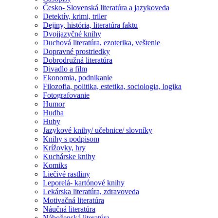
Česko- Slovenská literatúra a jazykoveda
Detektív, krimi, triler
Dejiny, história, literatúra faktu
Dvojjazyčné knihy
Duchová literatúra, ezoterika, veštenie
Dopravné prostriedky
Dobrodružná literatúra
Divadlo a film
Ekonomia, podnikanie
Filozofia, politika, estetika, sociologia, logika
Fotografovanie
Humor
Hudba
Huby
Jazykové knihy/ učebnice/ slovníky
Knihy s podpisom
Krížovky, hry
Kuchárske knihy
Komiks
Liečivé rastliny
Leporelá- kartónové knihy
Lekárska literatúra, zdravoveda
Motivačná literatúra
Náučná literatúra
Náboženská literatúra