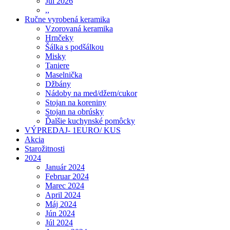
Júl 2026
,,
Ručne vyrobená keramika
Vzorovaná keramika
Hrnčeky
Šálka s podšálkou
Misky
Taniere
Maselnička
Džbány
Nádoby na med/džem/cukor
Stojan na koreniny
Stojan na obrúsky
Ďalšie kuchynské pomôcky
VÝPREDAJ- 1EURO/ KUS
Akcia
Starožitnosti
2024
Január 2024
Februar 2024
Marec 2024
April 2024
Máj 2024
Jún 2024
Júl 2024