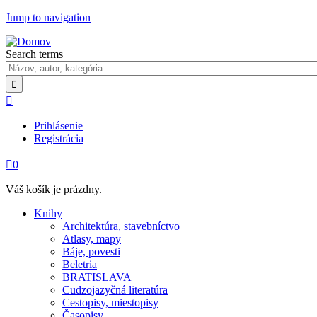
Jump to navigation
Search terms

Prihlásenie
Registrácia

0
Váš košík je prázdny.
Knihy
Architektúra, stavebníctvo
Atlasy, mapy
Báje, povesti
Beletria
BRATISLAVA
Cudzojazyčná literatúra
Cestopisy, miestopisy
Časopisy