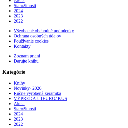
Akcia
Starožitnosti
2024
2023
2022
Všeobecné obchodné podmienky
Ochrana osobných údajov
Používanie cookies
Kontakty
Zoznam prianí
Darujte knihu
Kategórie
Knihy
Novinky- 2026
Ručne vyrobená keramika
VÝPREDAJ- 1EURO/ KUS
Akcia
Starožitnosti
2024
2023
2022