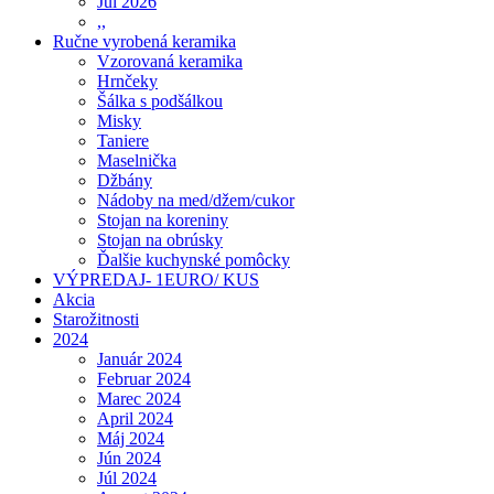
Júl 2026
,,
Ručne vyrobená keramika
Vzorovaná keramika
Hrnčeky
Šálka s podšálkou
Misky
Taniere
Maselnička
Džbány
Nádoby na med/džem/cukor
Stojan na koreniny
Stojan na obrúsky
Ďalšie kuchynské pomôcky
VÝPREDAJ- 1EURO/ KUS
Akcia
Starožitnosti
2024
Január 2024
Februar 2024
Marec 2024
April 2024
Máj 2024
Jún 2024
Júl 2024