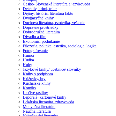
Česko- Slovenská literatúra a jazykoveda
Detektív, krimi, triler
Dejiny, história, literatúra faktu
Dvojjazyčné knihy
Duchová literatúra, ezoterika, veštenie
Dopravné prostriedky
Dobrodružná literatúra
Divadlo a film
Ekonomia, podnikanie
Filozofia, politika, estetika, sociologia, logika
Fotografovanie
Humor
Hudba
Huby
Jazykové knihy/ učebnice/ slovníky
Knihy s podpisom
Krížovky, hry
Kuchárske knihy
Komiks
Liečivé rastliny
Leporelá- kartónové knihy
Lekárska literatúra, zdravoveda
Motivačná literatúra
Náučná literatúra
Náboženská literatúra