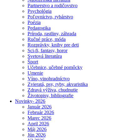
Partnerstvo a rodičovstvo
Psychológia
Poľovníctvo, rybárstvo
Poézia
Pedagogika
Príroda, rastliny, záhrada
Ručné práce, móda
Rozprávky, knihy pre deti
Sci-fi, fantasy, horor
Svetová literatúra
Šport
Učebnice, učebné pomôcky
Umenie
Víno, vinohradníctvo
Zvieratá, psy, ryby, akvaristika
Zdravá výživa, chudnutie
Životopisy, bibliografie
Novinky- 2026
Január 2026
Február 2026
Marec 2026
April 2026
Máj 2026
Jún 2026