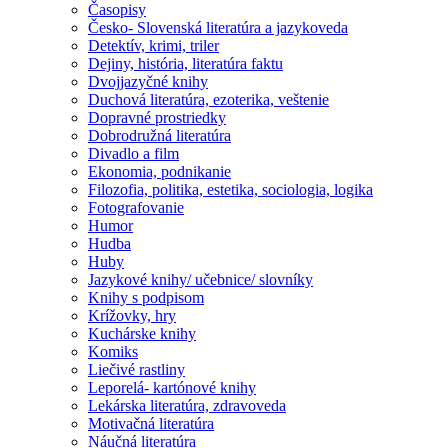
Časopisy
Česko- Slovenská literatúra a jazykoveda
Detektív, krimi, triler
Dejiny, história, literatúra faktu
Dvojjazyčné knihy
Duchová literatúra, ezoterika, veštenie
Dopravné prostriedky
Dobrodružná literatúra
Divadlo a film
Ekonomia, podnikanie
Filozofia, politika, estetika, sociologia, logika
Fotografovanie
Humor
Hudba
Huby
Jazykové knihy/ učebnice/ slovníky
Knihy s podpisom
Krížovky, hry
Kuchárske knihy
Komiks
Liečivé rastliny
Leporelá- kartónové knihy
Lekárska literatúra, zdravoveda
Motivačná literatúra
Náučná literatúra