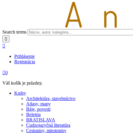
Search terms

Prihlásenie
Registrácia

0
Váš košík je prázdny.
Knihy
Architektúra, stavebníctvo
Atlasy, mapy
Báje, povesti
Beletria
BRATISLAVA
Cudzojazyčná literatúra
Cestopisy, miestopisy