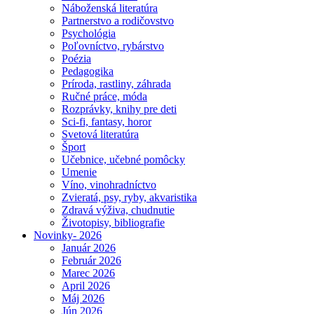
Náboženská literatúra
Partnerstvo a rodičovstvo
Psychológia
Poľovníctvo, rybárstvo
Poézia
Pedagogika
Príroda, rastliny, záhrada
Ručné práce, móda
Rozprávky, knihy pre deti
Sci-fi, fantasy, horor
Svetová literatúra
Šport
Učebnice, učebné pomôcky
Umenie
Víno, vinohradníctvo
Zvieratá, psy, ryby, akvaristika
Zdravá výživa, chudnutie
Životopisy, bibliografie
Novinky- 2026
Január 2026
Február 2026
Marec 2026
April 2026
Máj 2026
Jún 2026