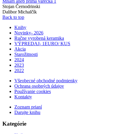
Mňam aneb prima vařečka 1
Stojan Černodrinski
Dalibor Michalčík
Back to top
Knihy
Novinky- 2026
Ručne vyrobená keramika
VÝPREDAJ- 1EURO/ KUS
Akcia
Starožitnosti
2024
2023
2022
Všeobecné obchodné podmienky
Ochrana osobných údajov
Používanie cookies
Kontakty
Zoznam prianí
Darujte knihu
Kategórie