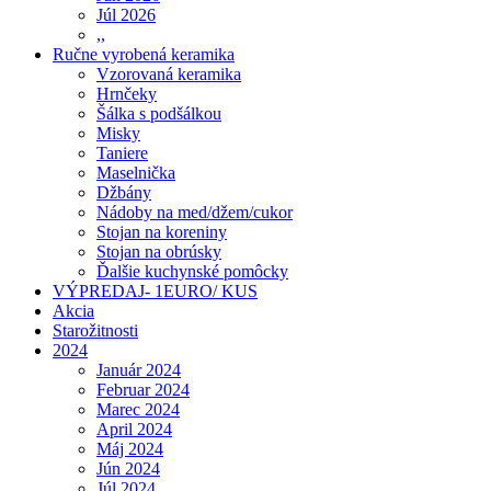
Júl 2026
,,
Ručne vyrobená keramika
Vzorovaná keramika
Hrnčeky
Šálka s podšálkou
Misky
Taniere
Maselnička
Džbány
Nádoby na med/džem/cukor
Stojan na koreniny
Stojan na obrúsky
Ďalšie kuchynské pomôcky
VÝPREDAJ- 1EURO/ KUS
Akcia
Starožitnosti
2024
Január 2024
Februar 2024
Marec 2024
April 2024
Máj 2024
Jún 2024
Júl 2024