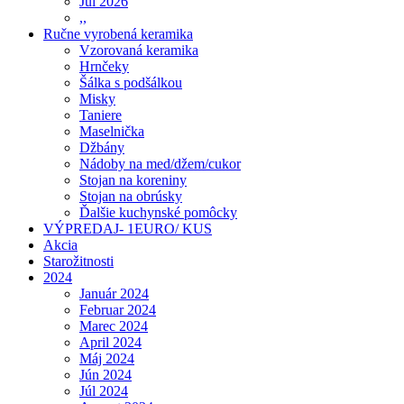
Júl 2026
,,
Ručne vyrobená keramika
Vzorovaná keramika
Hrnčeky
Šálka s podšálkou
Misky
Taniere
Maselnička
Džbány
Nádoby na med/džem/cukor
Stojan na koreniny
Stojan na obrúsky
Ďalšie kuchynské pomôcky
VÝPREDAJ- 1EURO/ KUS
Akcia
Starožitnosti
2024
Január 2024
Februar 2024
Marec 2024
April 2024
Máj 2024
Jún 2024
Júl 2024