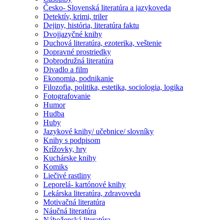
Česko- Slovenská literatúra a jazykoveda
Detektív, krimi, triler
Dejiny, história, literatúra faktu
Dvojjazyčné knihy
Duchová literatúra, ezoterika, veštenie
Dopravné prostriedky
Dobrodružná literatúra
Divadlo a film
Ekonomia, podnikanie
Filozofia, politika, estetika, sociologia, logika
Fotografovanie
Humor
Hudba
Huby
Jazykové knihy/ učebnice/ slovníky
Knihy s podpisom
Krížovky, hry
Kuchárske knihy
Komiks
Liečivé rastliny
Leporelá- kartónové knihy
Lekárska literatúra, zdravoveda
Motivačná literatúra
Náučná literatúra
Náboženská literatúra