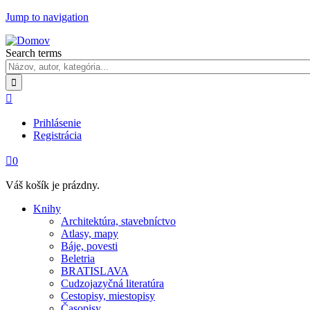
Jump to navigation
Search terms

Prihlásenie
Registrácia

0
Váš košík je prázdny.
Knihy
Architektúra, stavebníctvo
Atlasy, mapy
Báje, povesti
Beletria
BRATISLAVA
Cudzojazyčná literatúra
Cestopisy, miestopisy
Časopisy