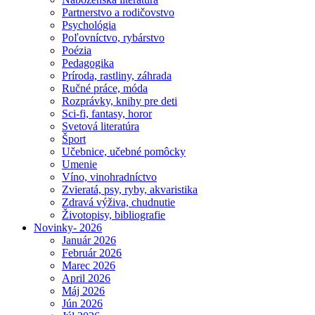
Partnerstvo a rodičovstvo
Psychológia
Poľovníctvo, rybárstvo
Poézia
Pedagogika
Príroda, rastliny, záhrada
Ručné práce, móda
Rozprávky, knihy pre deti
Sci-fi, fantasy, horor
Svetová literatúra
Šport
Učebnice, učebné pomôcky
Umenie
Víno, vinohradníctvo
Zvieratá, psy, ryby, akvaristika
Zdravá výživa, chudnutie
Životopisy, bibliografie
Novinky- 2026
Január 2026
Február 2026
Marec 2026
April 2026
Máj 2026
Jún 2026